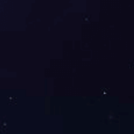
煤设备、矸石回填设备及露天煤矿移动破碎站等工艺设备。
多
官方网站破碎设备