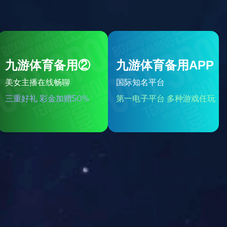
云在线(中国)唯一官方网站辊轴旋转，使齿辊不停地旋转
转起来。
自主研制
与高等院校及科研部门合作
PDM数据系统进行管理
查看详情
立即询价