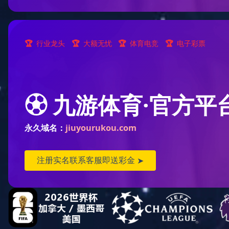
开云在线(中国)唯
速机
一官方网站 •
产
品
应用于矿山岩石和矿石的破碎，石料加工，水泥混凝土
离式破碎等行业
多年专注·提供破碎设备一站式服务方案