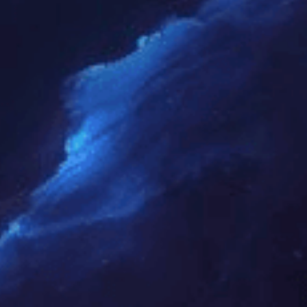
形筛
开云在线(中国)唯一官方网站齿
械的
四大理由
售后无忧
个行业
销售售后网络覆盖多地