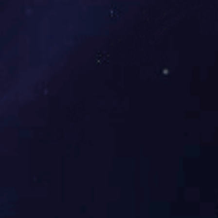
了煤矿井下选
查看更
注破碎设备一站式解决方案
 EQUIPMENT FOR MANY YEARS
在使用开云在线(中国)唯一