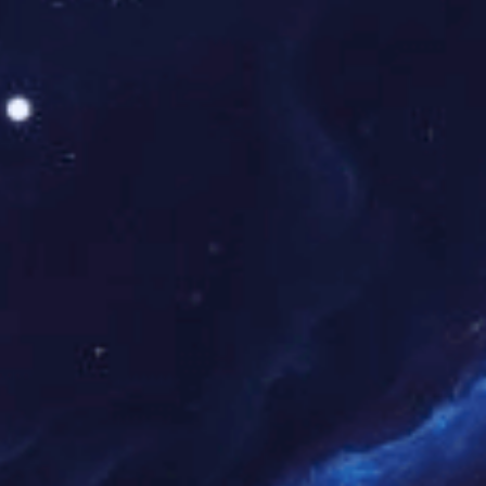
全移动履带式破碎站
UHM弧
在线(中国)唯一官方网站机
为行业定制破碎设备方案
技术力量
应用广泛
拥有**软件和数据系统
覆盖矿山煤炭等多