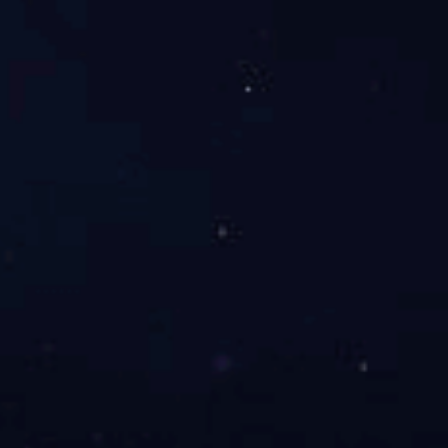
轮胎式移动破碎站厂家
产品广泛应用于矿山、煤炭、钢铁、电力、化工、建
材等多种行业，可为用户提供科研、设计、成套设
备、安装调试、技术咨询和培训等一站式服务
全国服务热线：
15993076270