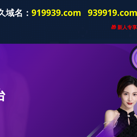
云在线(中国)
一官方网站
产品中心
新闻资讯
工程案例