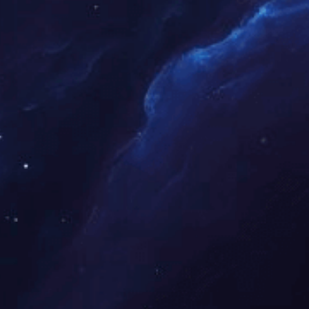
重型刮板机
智能选矸
了解详情
在线咨询
了解详情