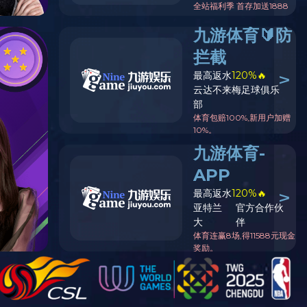
板机
智能选矸机
减速机