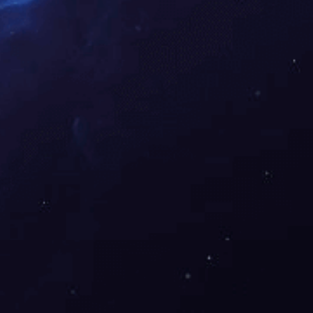
机
S60减速机
在线咨询
了解详情
在线咨询