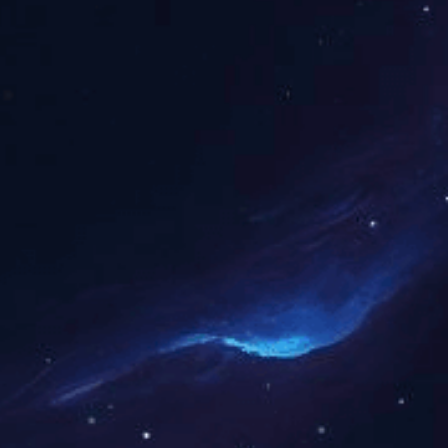
圆盘给料机
了解详情
在线咨询