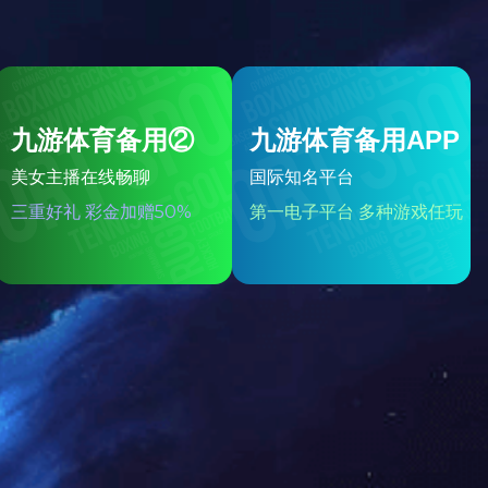
筛
开云在线(中国)唯一官方网站齿辊
在线咨询
了解详情
在线咨询