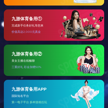
2、可以
3、振动
相关产品
/ RELATED PRODUCTS
4、结构
圆盘给料机
免费获取报价
了解产品