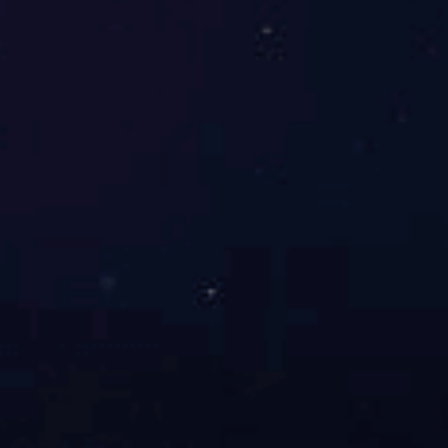
留下您的联系方式，我们会在24小时内回复您的信息，欢迎垂询！