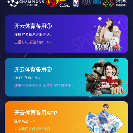
破碎站
振动给料
振动筛
线中可为
联合设备
开云在线(中国)唯一官方网站配件
振动给
喂料机一
给料机
式开云在
刮板机
必不可必
振动给料
智能选矸机
河南开云
土，杂质
减速机
1、振动