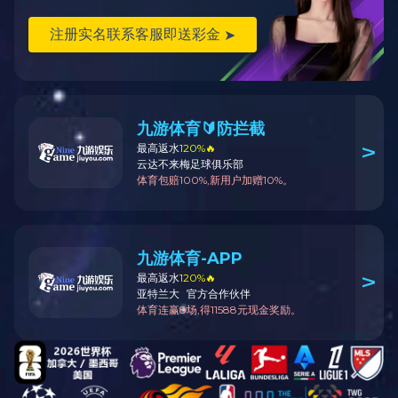
产品分类
/ PRODUCT
CLASSIFICATION
开云在线(中国)唯一官方网站