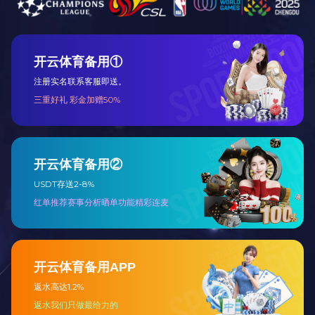
破碎站
双齿辊开
振动筛
灰、硅石
工作原
开云在线(中国)唯一官方网站配件
双齿辊开
腔）以后
给料机
刮板机
智能选矸机
减速机