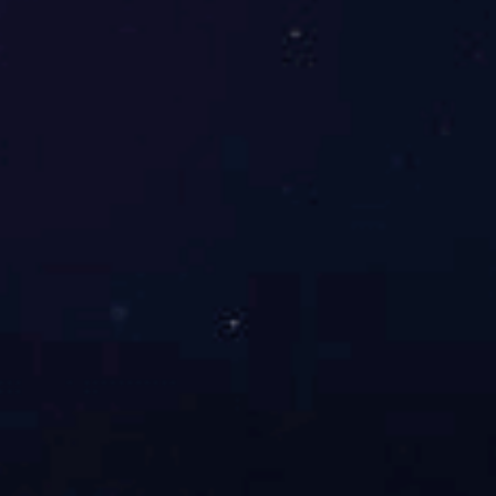
留下您的联系方式，我们会在24小时内回复您的信息，欢迎垂询！